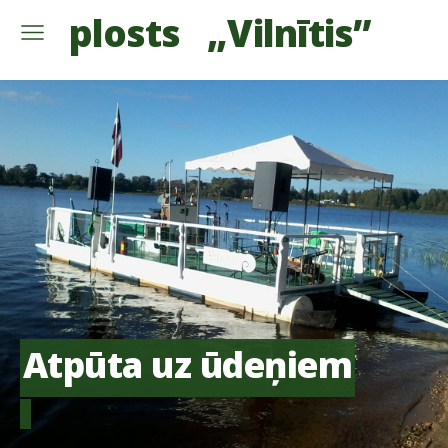
plosts
„Viln
ī
tis”
Atpūta uz ūdeņiem